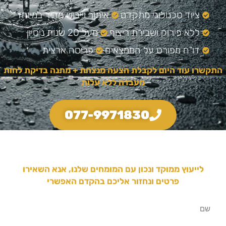
ציוד טכנולוגי מתקדם
איתור וייבוש מהיר במיוחד
ללא פירוק ושבירת ריצוף
מעל 20 שנות ניסיון
דו"ח מפורט על הממצאים
פריסה ארצית
התקשרו עוד היום לקבלת הצעה מנצחת + מתנה בדיקת לחות
מעבדה ללא עלות
077-9971830
לייעוץ ממוקד ונכון עם המומחים שלנו, אנא השאירו
פרטים ונחזור אליכם בהקדם האפשרי
שם