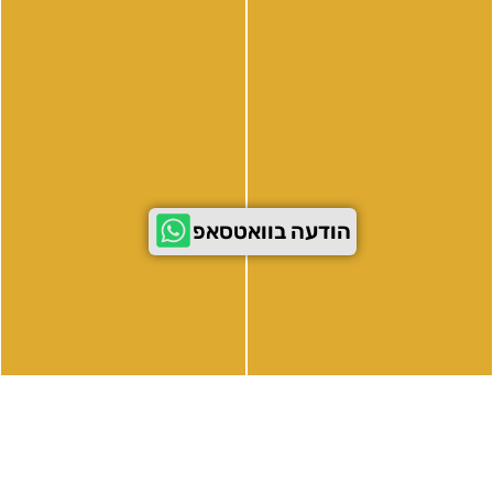
077-9971830
לייעוץ ממוקד ונכון עם המומחים שלנו, אנא השאירו
פרטים ונחזור אליכם בהקדם האפשרי
שם
הודעה בוואטסאפ
טלפון
שליחה