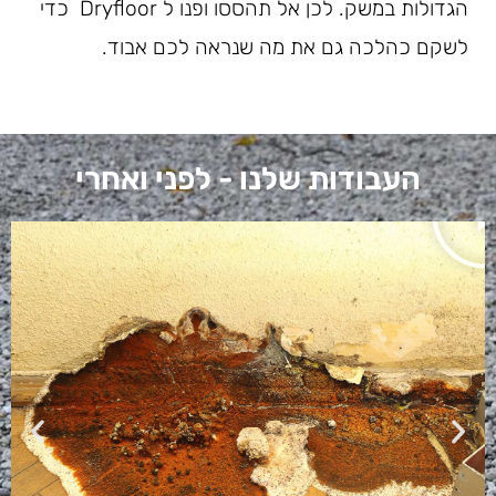
הגדולות במשק. לכן אל תהססו ופנו ל Dryfloor כדי
לשקם כהלכה גם את מה שנראה לכם אבוד.
העבודות שלנו - לפני ואחרי
הפעל